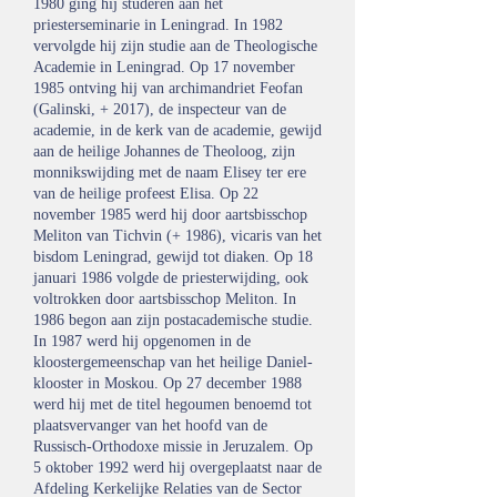
1980 ging hij studeren aan het
priesterseminarie in Leningrad. In 1982
vervolgde hij zijn studie aan de Theologische
Academie in Leningrad. Op 17 november
1985 ontving hij van archimandriet Feofan
(Galinski, + 2017), de inspecteur van de
academie, in de kerk van de academie, gewijd
aan de heilige Johannes de Theoloog, zijn
monnikswijding met de naam Elisey ter ere
van de heilige profeest Elisa. Op 22
november 1985 werd hij door aartsbisschop
Meliton van Tichvin (+ 1986), vicaris van het
bisdom Leningrad, gewijd tot diaken. Op 18
januari 1986 volgde de priesterwijding, ook
voltrokken door aartsbisschop Meliton. In
1986 begon aan zijn postacademische studie.
In 1987 werd hij opgenomen in de
kloostergemeenschap van het heilige Daniel-
klooster in Moskou. Op 27 december 1988
werd hij met de titel hegoumen benoemd tot
plaatsvervanger van het hoofd van de
Russisch-Orthodoxe missie in Jeruzalem. Op
5 oktober 1992 werd hij overgeplaatst naar de
Afdeling Kerkelijke Relaties van de Sector