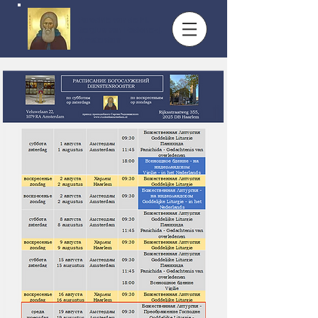
Parochie van de hl.
Sergius van Radonezj,
Amsterdam