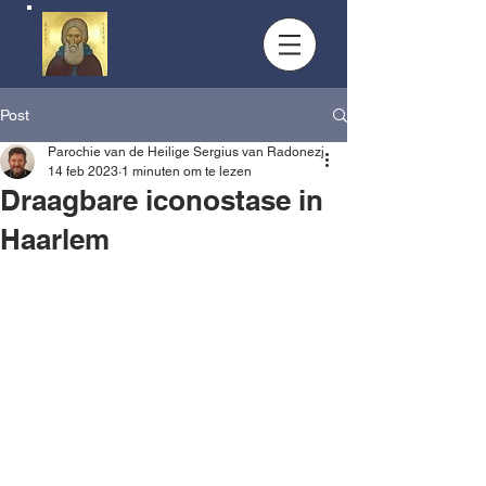
Parochie van de hl.
Sergius van Radonezj,
Amsterdam
Post
Parochie van de Heilige Sergius van Radonezj
14 feb 2023
1 minuten om te lezen
Draagbare iconostase in
Haarlem