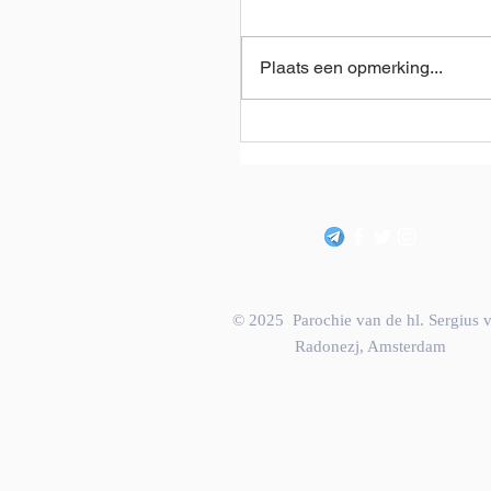
Plaats een opmerking...
De inschrijving voor de
Iconen-schilderschool
Obraz voor het
academisch jaar 2026-
2027 is bekendgemaakt
© 2025
Parochie van de hl. Sergius 
Radonezj, Amsterdam