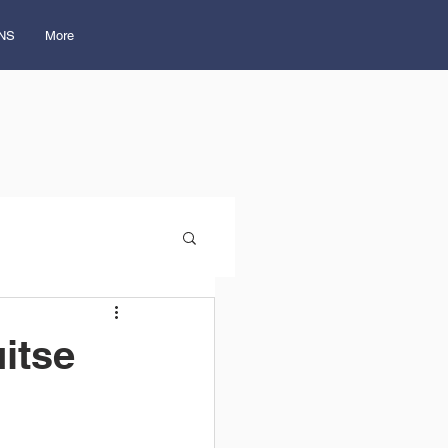
NS
More
itse