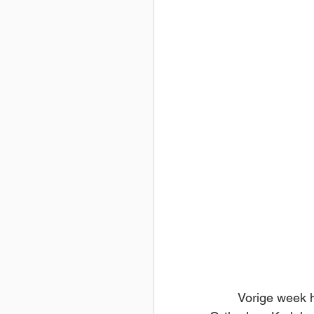
	Vorige week hebben we met vreugde vernomen dat de Synode van de Russisch-