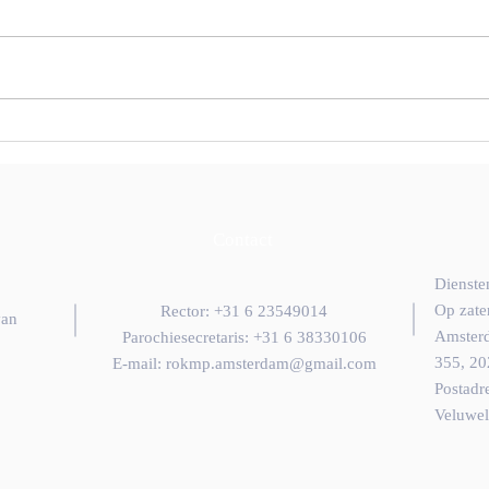
Nederlandstalige
Orthodoxe Bibliotheek
Contact
Dienste
Op zate
Rector: +31 6 23549014
van
Amsterd
Parochiesecretaris: +31 6 38330106
355, 20
E-mail:
rokmp.amsterdam@gmail.com
Postadr
Veluwe