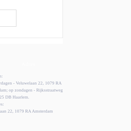
Adres
n:
rdagen - Veluwelaan 22, 1079 RA
am; op zondagen - Rijksstraatweg
25 DB Haarlem.
es:
laan 22, 1079 RA Amsterdam