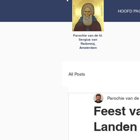
HOOFD PA
Parochie van de hl.
Sergius van
Radonezj,
Amsterdam
All Posts
Parochie van de
Feest v
Landеn