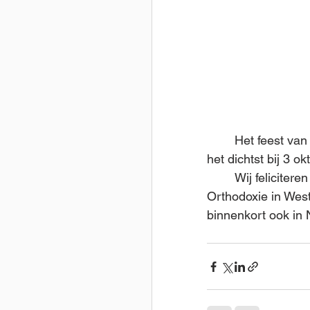
	Het feest van de Heiligen van de Duitse Landen zal worden gevierd op de zondag die 
het dichtst bij 3 okt
	Wij feliciteren iedereen met deze belangrijke historische gebeurtenis voor de 
Orthodoxie in Wes
binnenkort ook in 