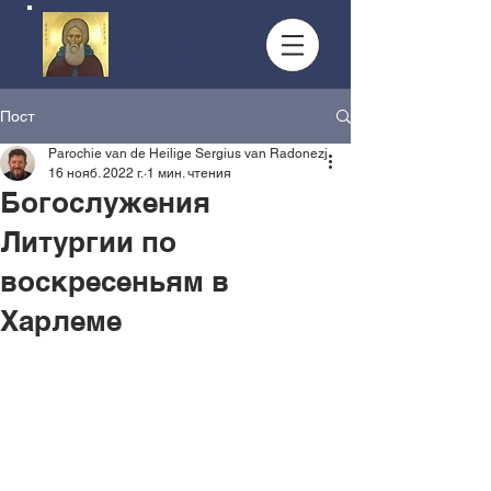
Приход преподобного
Сергия Радонежского,
г.Амстердам
Пост
Parochie van de Heilige Sergius van Radonezj
16 нояб. 2022 г.
1 мин. чтения
Богослужения
Литургии по
воскресеньям в
Харлеме