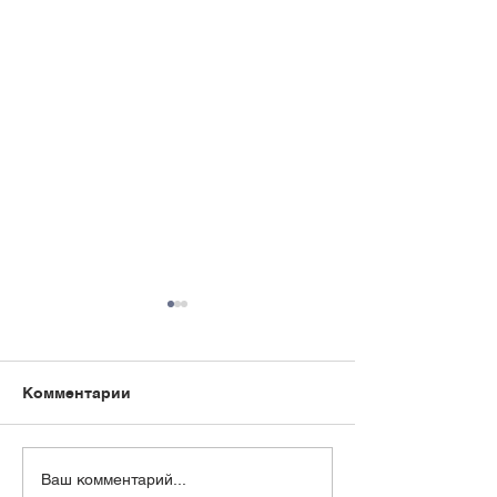
Комментарии
Библиотека
Паломничеств
Ваш комментарий...